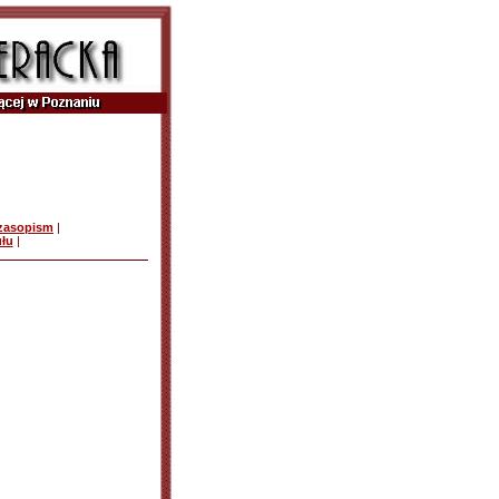
czasopism
|
ułu
|