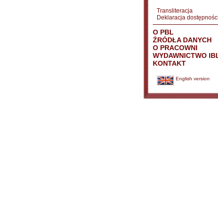
Transliteracja
Deklaracja dostępnośc
O PBL
ŹRÓDŁA DANYCH
O PRACOWNI
WYDAWNICTWO IB
KONTAKT
English version