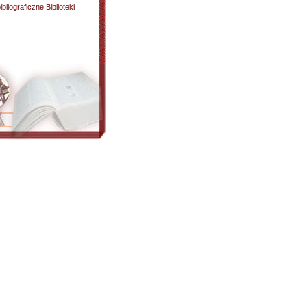
liograficzne Biblioteki