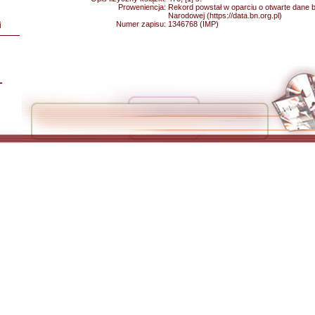
Proweniencja:
Rekord powstał w oparciu o otwarte dane bib
Narodowej (https://data.bn.org.pl)
Numer zapisu:
1346768 (IMP)
i
L