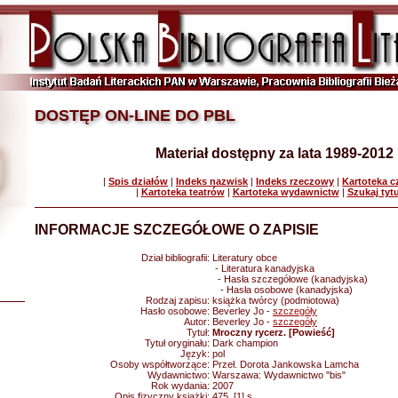
DOSTĘP ON-LINE DO PBL
Materiał dostępny za lata 1989-2012
|
Spis działów
|
Indeks nazwisk
|
Indeks rzeczowy
|
Kartoteka 
|
Kartoteka teatrów
|
Kartoteka wydawnictw
|
Szukaj tyt
INFORMACJE SZCZEGÓŁOWE O ZAPISIE
Dział bibliografii:
Literatury obce
- Literatura kanadyjska
- Hasła szczegółowe (kanadyjska)
- Hasła osobowe (kanadyjska)
Rodzaj zapisu:
książka twórcy (podmiotowa)
Hasło osobowe:
Beverley Jo -
szczegóły
Autor:
Beverley Jo -
szczegóły
Tytuł:
Mroczny rycerz. [Powieść]
Tytuł oryginału:
Dark champion
Język:
pol
Osoby współtworzące:
Przeł. Dorota Jankowska Lamcha
Wydawnictwo:
Warszawa: Wydawnictwo "bis"
Rok wydania:
2007
Opis fizyczny książki:
475, [1] s.