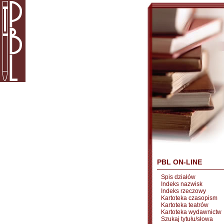
PBL ON-LINE
Spis działów
Indeks nazwisk
Indeks rzeczowy
Kartoteka czasopism
Kartoteka teatrów
Kartoteka wydawnictw
Szukaj tytułu/słowa