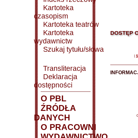
Kartoteka
czasopism
Kartoteka teatrów
Kartoteka
DOSTĘP O
wydawnictw
Szukaj tytułu/słowa
|
S
Transliteracja
INFORMACJ
Deklaracja
dostępności
O PBL
ŹRÓDŁA
DANYCH
O PRACOWNI
WYDAWNICTWO