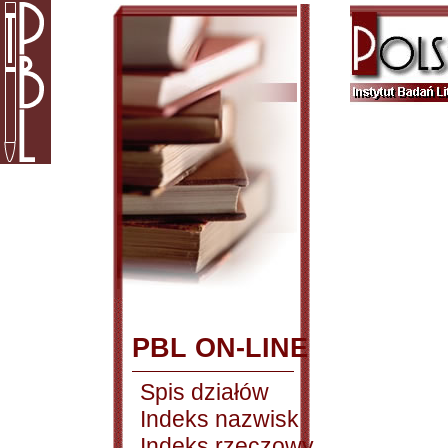
PBL ON-LINE
Spis działów
Indeks nazwisk
Indeks rzeczowy