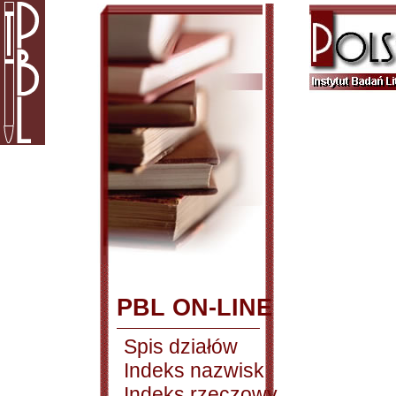
PBL ON-LINE
Spis działów
Indeks nazwisk
Indeks rzeczowy