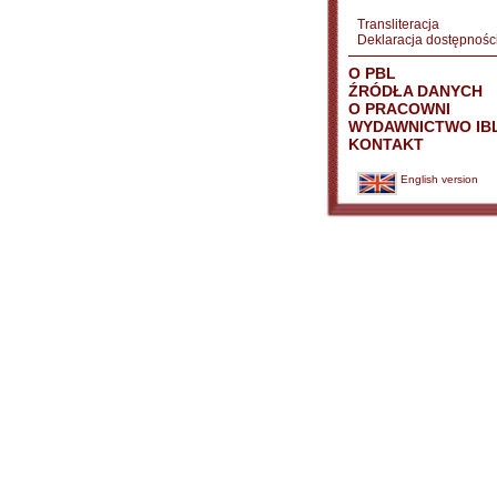
Transliteracja
Deklaracja dostępnośc
O PBL
ŹRÓDŁA DANYCH
O PRACOWNI
WYDAWNICTWO IB
KONTAKT
English version