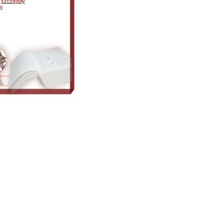
-
szczegóły
ły