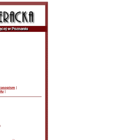
czasopism
|
ułu
|
)