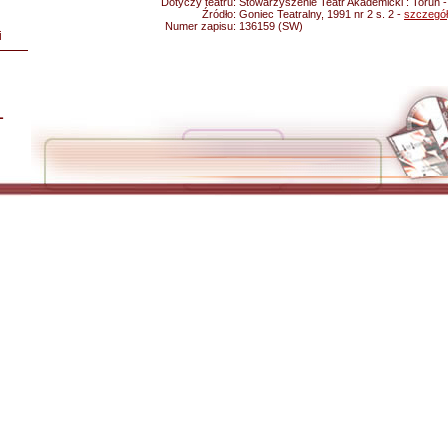
Dotyczy teatru:
Stowarzyszenie Teatr Akademicki : Toruń 
Źródło:
Goniec Teatralny, 1991 nr 2 s. 2 -
szczegó
Numer zapisu:
136159 (SW)
i
L