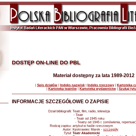
DOSTĘP ON-LINE DO PBL
Materiał dostępny za lata 1989-2012
|
Spis działów
|
Indeks nazwisk
|
Indeks rzeczowy
|
Kartoteka 
|
Kartoteka teatrów
|
Kartoteka wydawnictw
|
Szukaj tyt
INFORMACJE SZCZEGÓŁOWE O ZAPISIE
Dział bibliografii:
Teatr, film, radio, telewizja
- Teatr
- Teatr od 1945 roku
- Teatry od 1945 r. (omówienia, repertuar
Rodzaj zapisu:
artykuł w haśle rzeczowym
Autor:
Kęskrawiec Marek -
szczegóły
Tytuł:
Teatr Akademicki