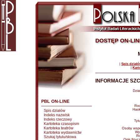
DOSTĘP ON-LIN
|
Spis dział
|
Kart
INFORMACJE SZC
Dział
PBL ON-LINE
Rod
Hasł
Spis działów
Indeks nazwisk
Indeks rzeczowy
Tytu
Kartoteka czasopism
Kartoteka teatrów
Osoby wspó
Wy
Kartoteka wydawnictw
Ro
Szukaj tytułu/słowa
Opis fizyc