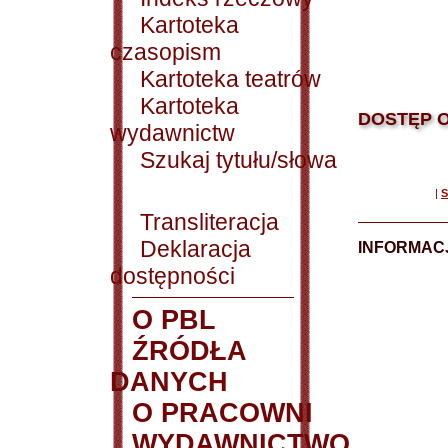
Kartoteka
czasopism
Kartoteka teatrów
Kartoteka
DOSTĘP O
wydawnictw
Szukaj tytułu/słowa
|
S
Transliteracja
Deklaracja
INFORMACJ
dostępności
O PBL
ŹRÓDŁA
DANYCH
O PRACOWNI
WYDAWNICTWO