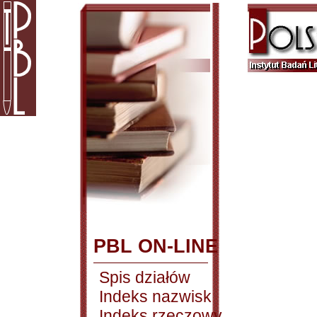
PBL ON-LINE
Spis działów
Indeks nazwisk
Indeks rzeczowy