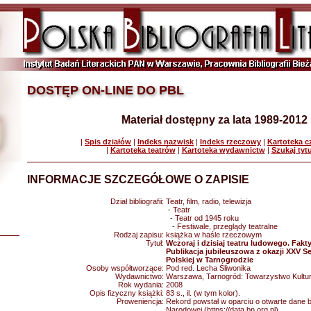
DOSTĘP ON-LINE DO PBL
Materiał dostępny za lata 1989-2012
|
Spis działów
|
Indeks nazwisk
|
Indeks rzeczowy
|
Kartoteka 
|
Kartoteka teatrów
|
Kartoteka wydawnictw
|
Szukaj tyt
INFORMACJE SZCZEGÓŁOWE O ZAPISIE
Dział bibliografii:
Teatr, film, radio, telewizja
- Teatr
- Teatr od 1945 roku
- Festiwale, przeglądy teatralne
Rodzaj zapisu:
książka w haśle rzeczowym
Tytuł:
Wczoraj i dzisiaj teatru ludowego. Fakty
Publikacja jubileuszowa z okazji XXV S
Polskiej w Tarnogrodzie
Osoby współtworzące:
Pod red. Lecha Śliwonika
Wydawnictwo:
Warszawa, Tarnogród: Towarzystwo Kultury
Rok wydania:
2008
Opis fizyczny książki:
83 s., il. (w tym kolor).
Proweniencja:
Rekord powstał w oparciu o otwarte dane bib
Narodowej (https://data.bn.org.pl)