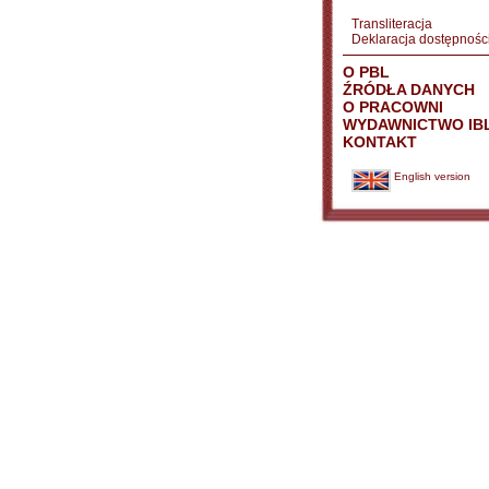
Transliteracja
Deklaracja dostępnośc
O PBL
ŹRÓDŁA DANYCH
O PRACOWNI
WYDAWNICTWO IB
KONTAKT
English version