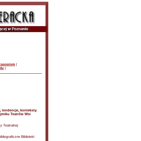
czasopism
|
ułu
|
, tendencje, konteksty.
ejmiku Teatrów Wsi
 Teatralnej
liograficzne Biblioteki