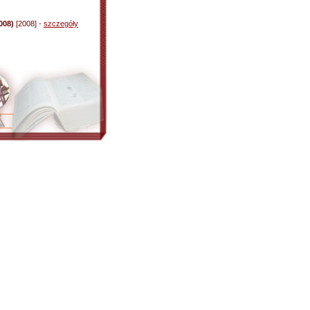
008)
[2008] -
szczegóły