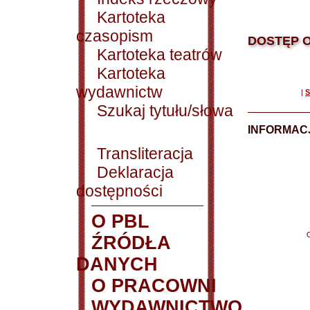
Kartoteka
czasopism
DOSTĘP O
Kartoteka teatrów
Kartoteka
wydawnictw
|
S
Szukaj tytułu/słowa
INFORMACJ
Transliteracja
Deklaracja
dostępności
O PBL
ŹRÓDŁA
DANYCH
O PRACOWNI
WYDAWNICTWO