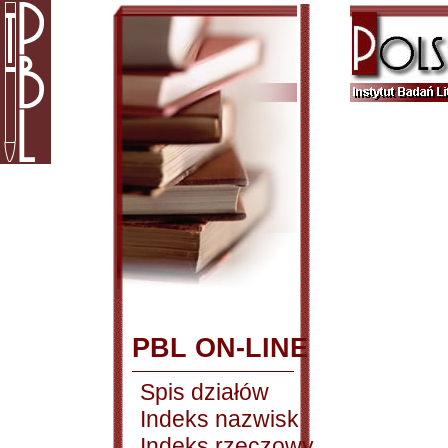
PBL ON-LINE
Spis działów
Indeks nazwisk
Indeks rzeczowy