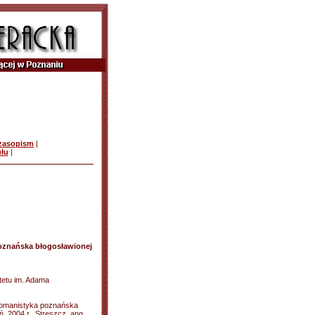
czasopism
|
ułu
|
oznańska błogosławionej
etu im. Adama
Romanistyka poznańska
, 2004 r., Streszcz. ang.