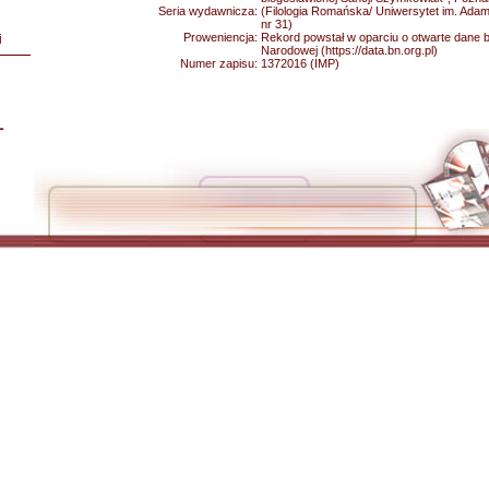
Seria wydawnicza:
(Filologia Romańska/ Uniwersytet im. Ada
nr 31)
Proweniencja:
Rekord powstał w oparciu o otwarte dane bib
i
Narodowej (https://data.bn.org.pl)
Numer zapisu:
1372016 (IMP)
L