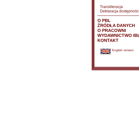
Transliteracja
Deklaracja dostępnośc
O PBL
ŹRÓDŁA DANYCH
O PRACOWNI
WYDAWNICTWO IB
KONTAKT
English version