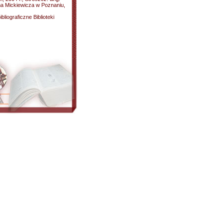
ma Mickiewicza w Poznaniu,
liograficzne Biblioteki