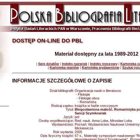
DOSTĘP ON-LINE DO PBL
Materiał dostępny za lata 1989-2012
|
Spis działów
|
Indeks nazwisk
|
Indeks rzeczowy
|
Kartoteka 
|
Kartoteka teatrów
|
Kartoteka wydawnictw
|
Szukaj tyt
INFORMACJE SZCZEGÓŁOWE O ZAPISIE
Dział bibliografii:
Organizacja nauki o literaturze
- Filologie
- Filologie obce
- Romańska
Rodzaj zapisu:
książka w haśle rzeczowym
Tytuł:
Błogosławiona małość. Romanistyka p
Sancji Szymkowiak
Język:
pol
Osoby współtworzące:
Red. nauk. Anna Loba, Mirosław Loba
Wydawnictwo:
Poznań: Wydawnictwo Naukowe Uniwersyt
Mickiewicza
Rok wydania:
2005
Opis fizyczny książki:
67 s., Materiały sympozjum naukowego "
błogosławionej Sancji Szymkowiak", Poznań