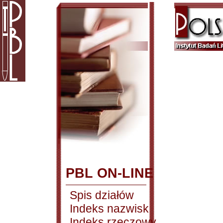
PBL ON-LINE
Spis działów
Indeks nazwisk
Indeks rzeczowy