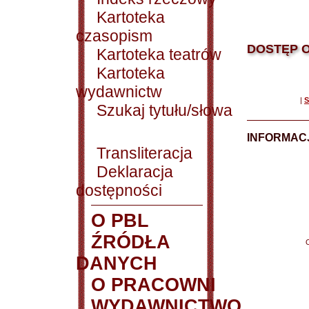
Kartoteka
czasopism
DOSTĘP O
Kartoteka teatrów
Kartoteka
wydawnictw
|
S
Szukaj tytułu/słowa
INFORMACJ
Transliteracja
Deklaracja
dostępności
O PBL
ŹRÓDŁA
DANYCH
O PRACOWNI
WYDAWNICTWO