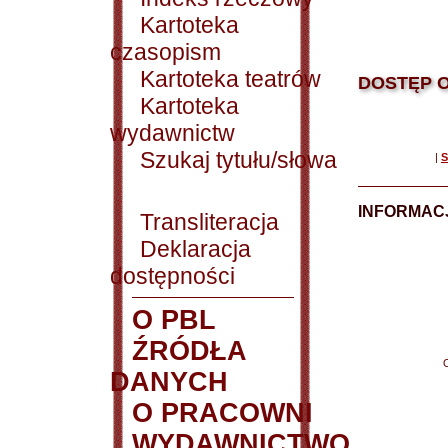
Kartoteka
czasopism
Kartoteka teatrów
DOSTĘP O
Kartoteka
wydawnictw
Szukaj tytułu/słowa
|
S
INFORMACJ
Transliteracja
Deklaracja
dostępności
O PBL
ŹRÓDŁA
DANYCH
O PRACOWNI
WYDAWNICTWO