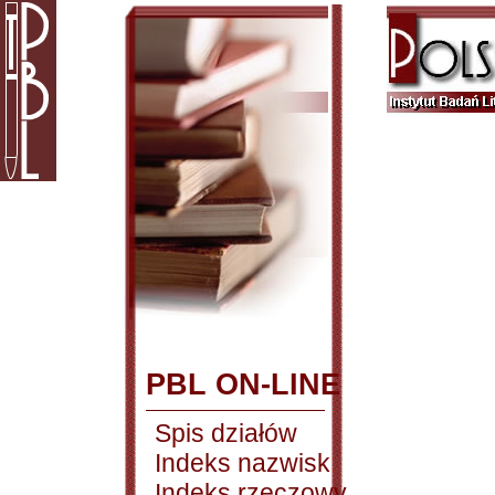
PBL ON-LINE
Spis działów
Indeks nazwisk
Indeks rzeczowy