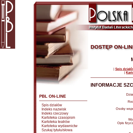
DOSTĘP ON-LIN
|
Spis dział
|
Kart
INFORMACJE SZC
Dział
PBL ON-LINE
Rod
Spis działów
Osoby wspó
Indeks nazwisk
Indeks rzeczowy
Kartoteka czasopism
Wy
Kartoteka teatrów
Opis fizyc
Kartoteka wydawnictw
Szukaj tytułu/słowa