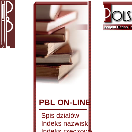
PBL ON-LINE
Spis działów
Indeks nazwisk
Indeks rzeczowy