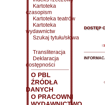
Kartoteka
czasopism
Kartoteka teatrów
Kartoteka
DOSTĘP O
wydawnictw
Szukaj tytułu/słowa
|
S
Transliteracja
Deklaracja
INFORMACJ
dostępności
O PBL
ŹRÓDŁA
DANYCH
O PRACOWNI
WYDAWNICTWO