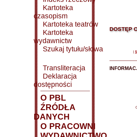
Kartoteka
czasopism
Kartoteka teatrów
DOSTĘP O
Kartoteka
wydawnictw
Szukaj tytułu/słowa
|
S
Transliteracja
INFORMACJ
Deklaracja
dostępności
O PBL
ŹRÓDŁA
DANYCH
O PRACOWNI
WYDAWNICTWO