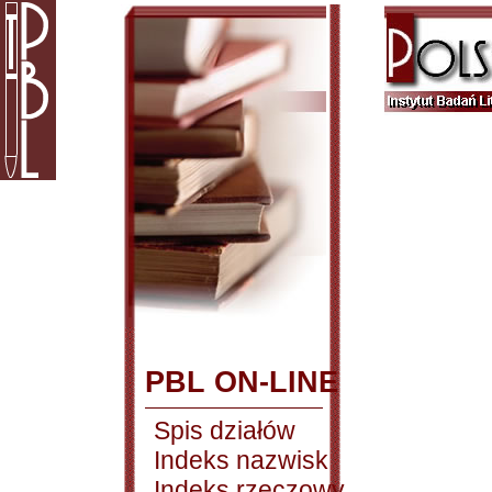
PBL ON-LINE
Spis działów
Indeks nazwisk
Indeks rzeczowy