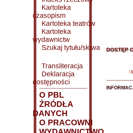
Kartoteka
czasopism
Kartoteka teatrów
Kartoteka
wydawnictw
Szukaj tytułu/słowa
DOSTĘP O
Transliteracja
|
S
Deklaracja
dostępności
INFORMACJ
O PBL
ŹRÓDŁA
DANYCH
O PRACOWNI
WYDAWNICTWO