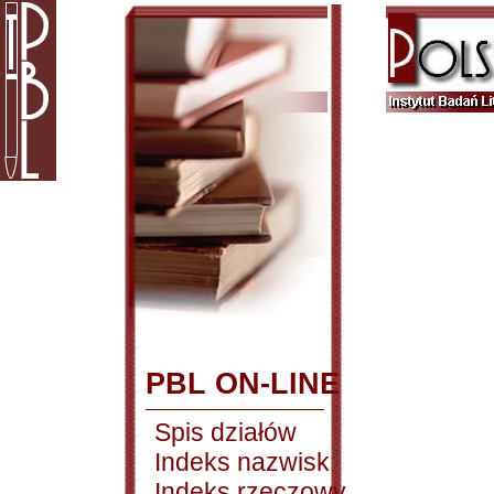
PBL ON-LINE
Spis działów
Indeks nazwisk
Indeks rzeczowy