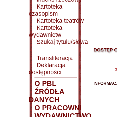
Kartoteka
czasopism
Kartoteka teatrów
Kartoteka
wydawnictw
Szukaj tytułu/słowa
DOSTĘP O
Transliteracja
Deklaracja
|
S
dostępności
O PBL
INFORMACJ
ŹRÓDŁA
DANYCH
O PRACOWNI
WYDAWNICTWO