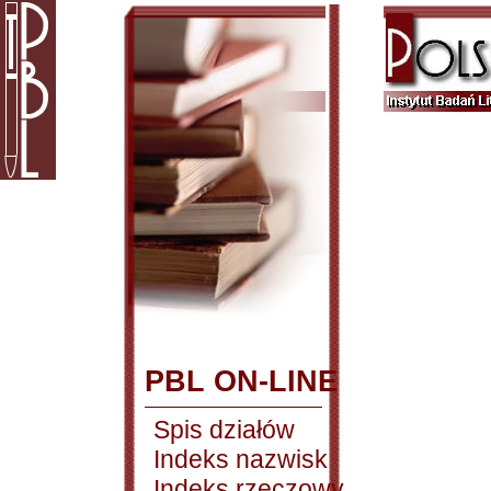
PBL ON-LINE
Spis działów
Indeks nazwisk
Indeks rzeczowy