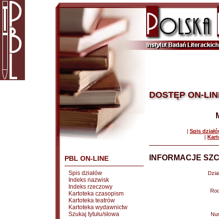
DOSTĘP ON-LIN
|
Spis dział
|
Kart
INFORMACJE SZC
PBL ON-LINE
Spis działów
Dział
Indeks nazwisk
Indeks rzeczowy
Rod
Kartoteka czasopism
Kartoteka teatrów
Kartoteka wydawnictw
Szukaj tytułu/słowa
Nu