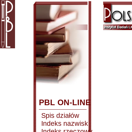
PBL ON-LINE
Spis działów
Indeks nazwisk
Indeks rzeczowy