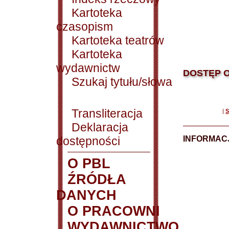
Kartoteka
czasopism
Kartoteka teatrów
Kartoteka
wydawnictw
DOSTĘP O
Szukaj tytułu/słowa
Transliteracja
|
S
Deklaracja
dostępności
INFORMACJ
O PBL
ŹRÓDŁA
DANYCH
O PRACOWNI
WYDAWNICTWO