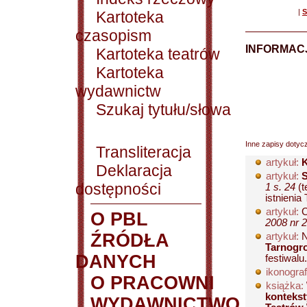
|
S
Kartoteka
czasopism
INFORMACJ
Kartoteka teatrów
Kartoteka
wydawnictw
Szukaj tytułu/słowa
Inne zapisy dotyc
Transliteracja
artykuł:
Deklaracja
artykuł:
S
dostępności
1 s. 24
(t
istnienia 
artykuł:
C
O PBL
2008 nr 2
ŹRÓDŁA
artykuł:
N
Tarnogr
DANYCH
festiwalu.
ikonograf
O PRACOWNI
książka:
kontekst
WYDAWNICTWO