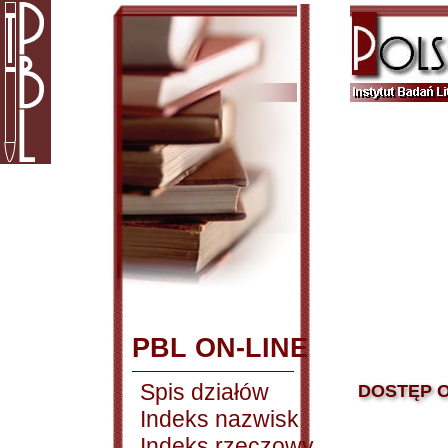
PBL ON-LINE
Spis działów
DOSTĘP O
Indeks nazwisk
Indeks rzeczowy