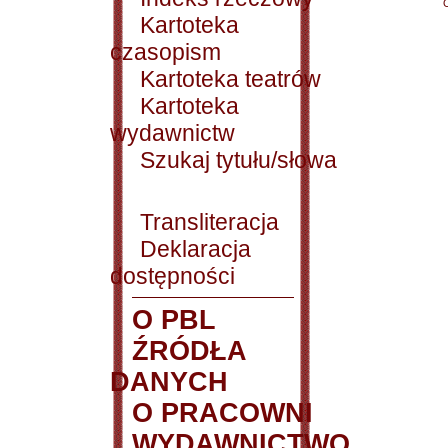
Kartoteka
czasopism
Kartoteka teatrów
Kartoteka
wydawnictw
Szukaj tytułu/słowa
Transliteracja
Deklaracja
dostępności
O PBL
ŹRÓDŁA
DANYCH
O PRACOWNI
WYDAWNICTWO