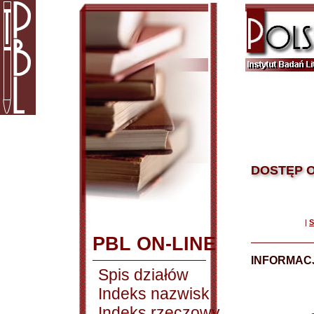
DOSTĘP O
|
S
PBL ON-LINE
INFORMACJ
Spis działów
Indeks nazwisk
Indeks rzeczowy