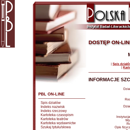
DOSTĘP ON-LIN
|
Spis dział
|
Kart
INFORMACJE SZC
Dział
PBL ON-LINE
Rod
Spis działów
Dział
Indeks nazwisk
Indeks rzeczowy
Kartoteka czasopism
Instytucj
Kartoteka teatrów
Wy
Kartoteka wydawnictw
Ro
Szukaj tytułu/słowa
Opis fizyc