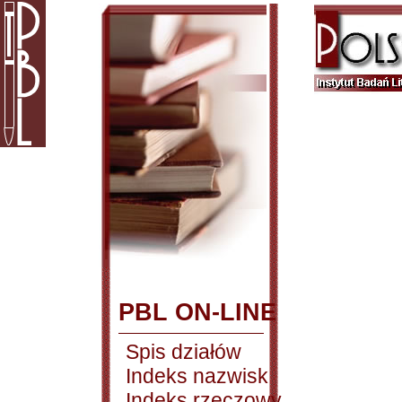
PBL ON-LINE
Spis działów
Indeks nazwisk
Indeks rzeczowy