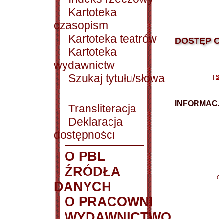
Kartoteka
czasopism
Kartoteka teatrów
DOSTĘP O
Kartoteka
wydawnictw
Szukaj tytułu/słowa
|
S
INFORMACJ
Transliteracja
Deklaracja
dostępności
O PBL
ŹRÓDŁA
DANYCH
O PRACOWNI
WYDAWNICTWO