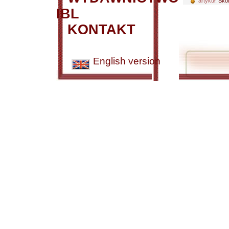
artykuł:
Skol
IBL
KONTAKT
English version