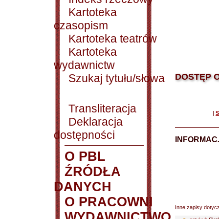
Kartoteka
czasopism
Kartoteka teatrów
Kartoteka
wydawnictw
Szukaj tytułu/słowa
DOSTĘP O
Transliteracja
|
S
Deklaracja
dostępności
INFORMACJ
O PBL
ŹRÓDŁA
DANYCH
O PRACOWNI
Inne zapisy dotyc
WYDAWNICTWO