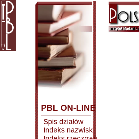
PBL ON-LINE
Spis działów
Indeks nazwisk
Indeks rzeczowy