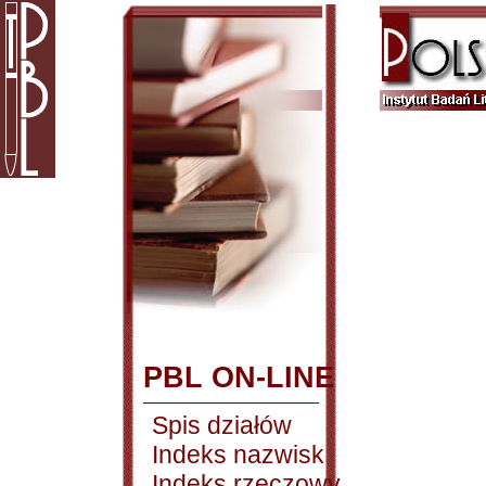
PBL ON-LINE
Spis działów
Indeks nazwisk
Indeks rzeczowy