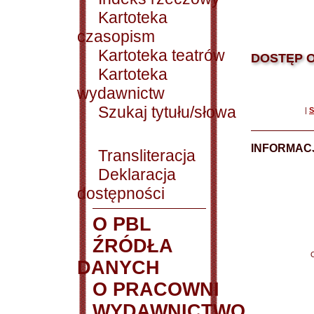
Kartoteka
czasopism
Kartoteka teatrów
DOSTĘP O
Kartoteka
wydawnictw
Szukaj tytułu/słowa
|
S
INFORMACJ
Transliteracja
Deklaracja
dostępności
O PBL
ŹRÓDŁA
DANYCH
O PRACOWNI
WYDAWNICTWO