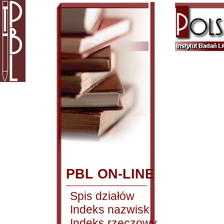
PBL ON-LINE
Spis działów
Indeks nazwisk
Indeks rzeczowy