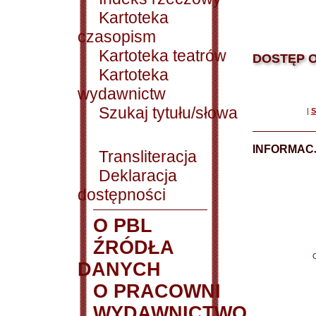
Kartoteka
czasopism
Kartoteka teatrów
DOSTĘP O
Kartoteka
wydawnictw
Szukaj tytułu/słowa
|
S
INFORMACJ
Transliteracja
Deklaracja
dostępności
O PBL
ŹRÓDŁA
DANYCH
O PRACOWNI
WYDAWNICTWO