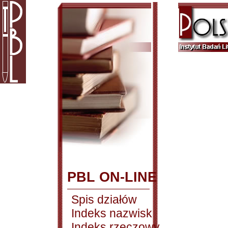
PBL ON-LINE
Spis działów
Indeks nazwisk
Indeks rzeczowy