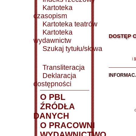
Kartoteka
czasopism
Kartoteka teatrów
Kartoteka
DOSTĘP O
wydawnictw
Szukaj tytułu/słowa
|
S
Transliteracja
Deklaracja
INFORMACJ
dostępności
O PBL
ŹRÓDŁA
DANYCH
O PRACOWNI
WYDAWNICTWO