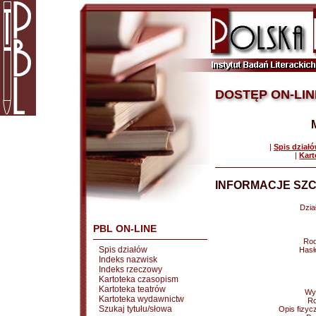
DOSTĘP ON-LIN
|
Spis dział
|
Kart
INFORMACJE SZC
Dział
PBL ON-LINE
Rod
Spis działów
Hasł
Indeks nazwisk
Indeks rzeczowy
Kartoteka czasopism
Kartoteka teatrów
Wy
Kartoteka wydawnictw
Ro
Szukaj tytułu/słowa
Opis fizyc