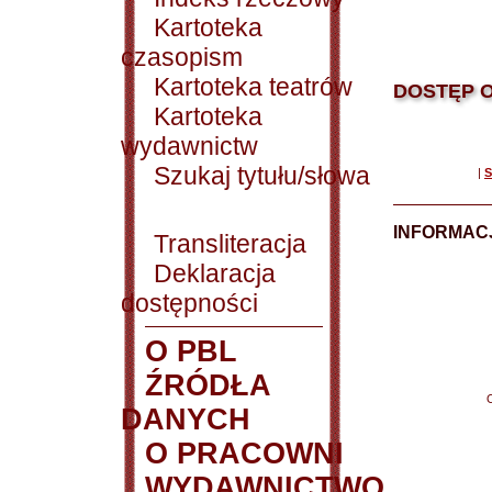
Kartoteka
czasopism
Kartoteka teatrów
DOSTĘP O
Kartoteka
wydawnictw
Szukaj tytułu/słowa
|
S
INFORMACJ
Transliteracja
Deklaracja
dostępności
O PBL
ŹRÓDŁA
DANYCH
O PRACOWNI
WYDAWNICTWO