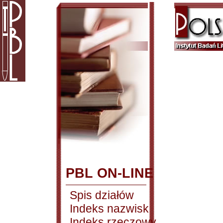
PBL ON-LINE
Spis działów
Indeks nazwisk
Indeks rzeczowy