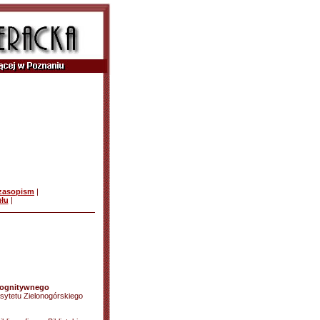
czasopism
|
ułu
|
kognitywnego
sytetu Zielonogórskiego