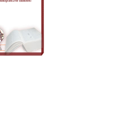
liograficzne Biblioteki