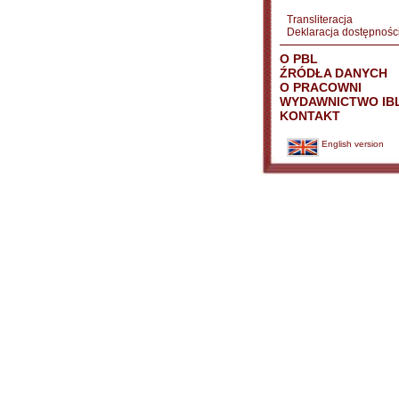
Transliteracja
Deklaracja dostępnośc
O PBL
ŹRÓDŁA DANYCH
O PRACOWNI
WYDAWNICTWO IB
KONTAKT
English version