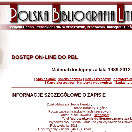
DOSTĘP ON-LINE DO PBL
Materiał dostępny za lata 1989-2012
|
Spis działów
|
Indeks nazwisk
|
Indeks rzeczowy
|
Kartoteka 
|
Kartoteka teatrów
|
Kartoteka wydawnictw
|
Szukaj tyt
INFORMACJE SZCZEGÓŁOWE O ZAPISIE
Dział bibliografii:
Teoria literatury
- Teoria literatury. Ogólne
Rodzaj zapisu:
książka w haśle rzeczowym
Autor:
Kufel Sławomir -
szczegóły
Tytuł:
Wprowadzenie do literaturoznawstwa 
Wydawnictwo:
Zielona Góra: Oficyna Wydawnicza Uniwer
Rok wydania:
2011
Opis fizyczny książki:
246 s., il. kolor.