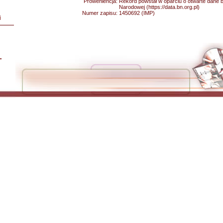
Proweniencja:
Rekord powstał w oparciu o otwarte dane bib
Narodowej (https://data.bn.org.pl)
Numer zapisu:
1450692 (IMP)
i
L