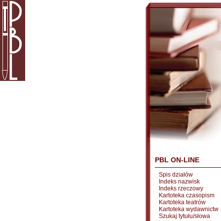
PBL ON-LINE
Spis działów
Indeks nazwisk
Indeks rzeczowy
Kartoteka czasopism
Kartoteka teatrów
Kartoteka wydawnictw
Szukaj tytułu/słowa