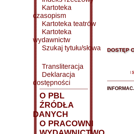
Kartoteka
czasopism
Kartoteka teatrów
Kartoteka
wydawnictw
Szukaj tytułu/słowa
DOSTĘP O
Transliteracja
|
S
Deklaracja
dostępności
INFORMACJ
O PBL
ŹRÓDŁA
DANYCH
O PRACOWNI
WYDAWNICTWO