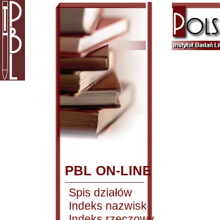
PBL ON-LINE
Spis działów
Indeks nazwisk
Indeks rzeczowy