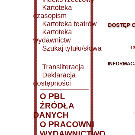
Kartoteka
czasopism
Kartoteka teatrów
DOSTĘP O
Kartoteka
wydawnictw
Szukaj tytułu/słowa
|
S
INFORMACJ
Transliteracja
Deklaracja
dostępności
O PBL
ŹRÓDŁA
DANYCH
O PRACOWNI
WYDAWNICTWO