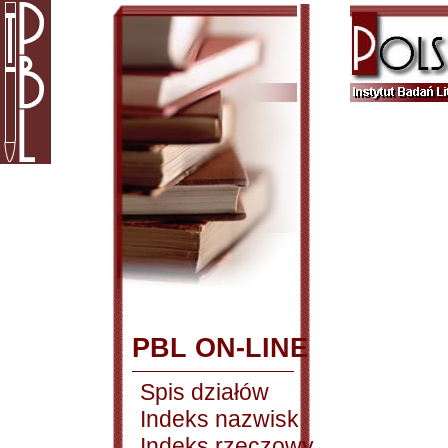
PBL ON-LINE
Spis działów
Indeks nazwisk
Indeks rzeczowy