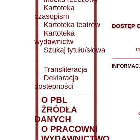
Kartoteka
czasopism
Kartoteka teatrów
DOSTĘP O
Kartoteka
wydawnictw
Szukaj tytułu/słowa
|
S
INFORMACJ
Transliteracja
Deklaracja
dostępności
O PBL
ŹRÓDŁA
DANYCH
O PRACOWNI
WYDAWNICTWO