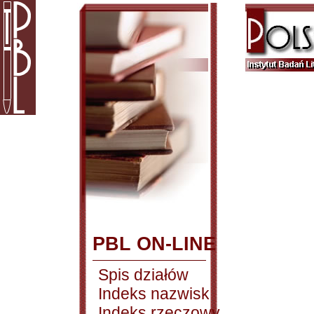
PBL ON-LINE
Spis działów
Indeks nazwisk
Indeks rzeczowy