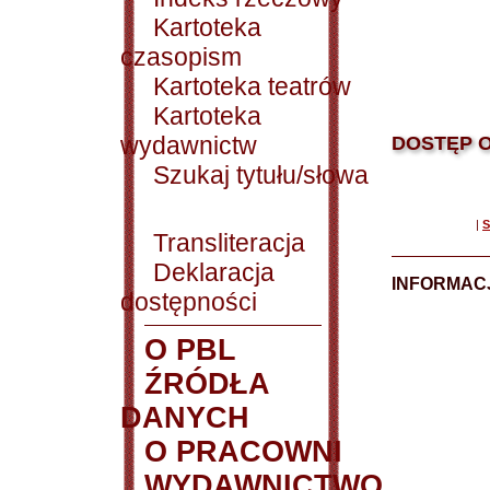
Kartoteka
czasopism
Kartoteka teatrów
Kartoteka
wydawnictw
DOSTĘP O
Szukaj tytułu/słowa
|
S
Transliteracja
Deklaracja
INFORMACJ
dostępności
O PBL
ŹRÓDŁA
DANYCH
O PRACOWNI
WYDAWNICTWO