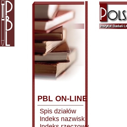
PBL ON-LINE
Spis działów
Indeks nazwisk
Indeks rzeczowy