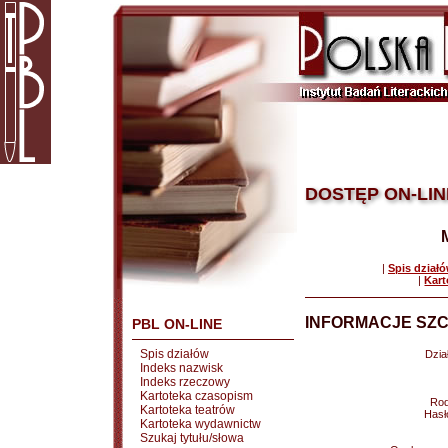
DOSTĘP ON-LIN
|
Spis dział
|
Kart
INFORMACJE SZC
PBL ON-LINE
Spis działów
Dział
Indeks nazwisk
Indeks rzeczowy
Kartoteka czasopism
Rod
Kartoteka teatrów
Hasł
Kartoteka wydawnictw
Szukaj tytułu/słowa