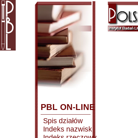
PBL ON-LINE
Spis działów
Indeks nazwisk
Indeks rzeczowy