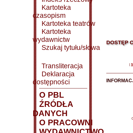
Kartoteka
czasopism
Kartoteka teatrów
Kartoteka
wydawnictw
DOSTĘP O
Szukaj tytułu/słowa
Transliteracja
|
S
Deklaracja
dostępności
INFORMACJ
O PBL
ŹRÓDŁA
DANYCH
O PRACOWNI
WYDAWNICTWO