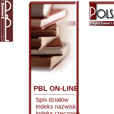
PBL ON-LINE
Spis działów
Indeks nazwisk
Indeks rzeczowy