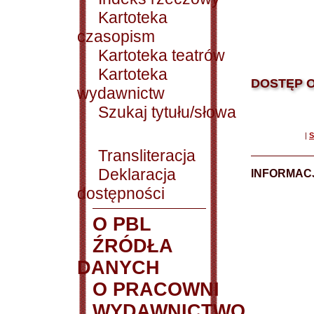
Kartoteka
czasopism
Kartoteka teatrów
Kartoteka
DOSTĘP O
wydawnictw
Szukaj tytułu/słowa
|
S
Transliteracja
Deklaracja
INFORMACJ
dostępności
O PBL
ŹRÓDŁA
DANYCH
O PRACOWNI
WYDAWNICTWO