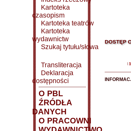
Kartoteka
czasopism
Kartoteka teatrów
Kartoteka
wydawnictw
DOSTĘP O
Szukaj tytułu/słowa
Transliteracja
|
S
Deklaracja
dostępności
INFORMACJ
O PBL
ŹRÓDŁA
DANYCH
O PRACOWNI
WYDAWNICTWO