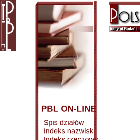
PBL ON-LINE
Spis działów
Indeks nazwisk
Indeks rzeczowy