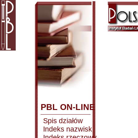
PBL ON-LINE
Spis działów
Indeks nazwisk
Indeks rzeczowy