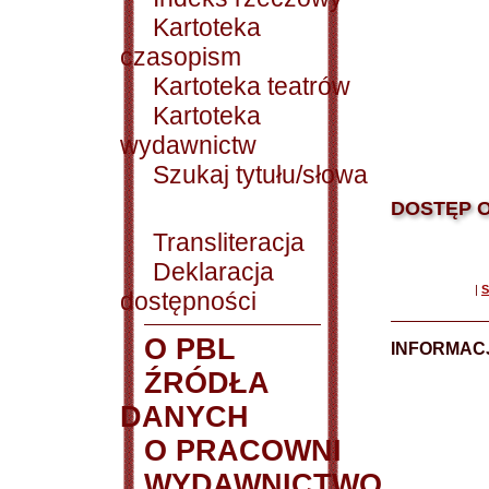
Kartoteka
czasopism
Kartoteka teatrów
Kartoteka
wydawnictw
Szukaj tytułu/słowa
DOSTĘP O
Transliteracja
Deklaracja
|
S
dostępności
O PBL
INFORMACJ
ŹRÓDŁA
DANYCH
O PRACOWNI
WYDAWNICTWO