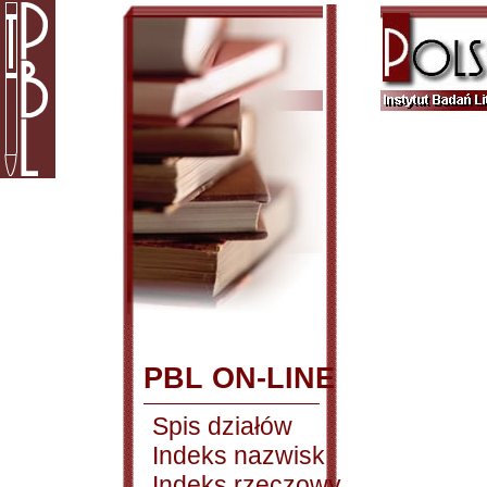
PBL ON-LINE
Spis działów
Indeks nazwisk
Indeks rzeczowy