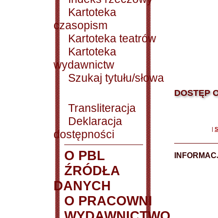
Kartoteka
czasopism
Kartoteka teatrów
Kartoteka
wydawnictw
Szukaj tytułu/słowa
DOSTĘP O
Transliteracja
Deklaracja
|
S
dostępności
O PBL
INFORMACJ
ŹRÓDŁA
DANYCH
O PRACOWNI
WYDAWNICTWO