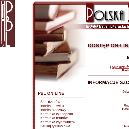
DOSTĘP ON-LIN
|
Spis dział
|
Kart
INFORMACJE SZC
Dział
PBL ON-LINE
Spis działów
Rod
Indeks nazwisk
Hasł
Indeks rzeczowy
Kartoteka czasopism
Kartoteka teatrów
Kartoteka wydawnictw
Szukaj tytułu/słowa
Nu