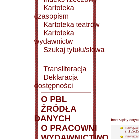
Kartoteka
czasopism
Kartoteka teatrów
Kartoteka
wydawnictw
Szukaj tytułu/słowa
Transliteracja
Deklaracja
dostępności
O PBL
ŹRÓDŁA
DANYCH
Inne zapisy dotyc
O PRACOWNI
nawiązan
s. 153-1
WYDAWNICTWO
nawiązan