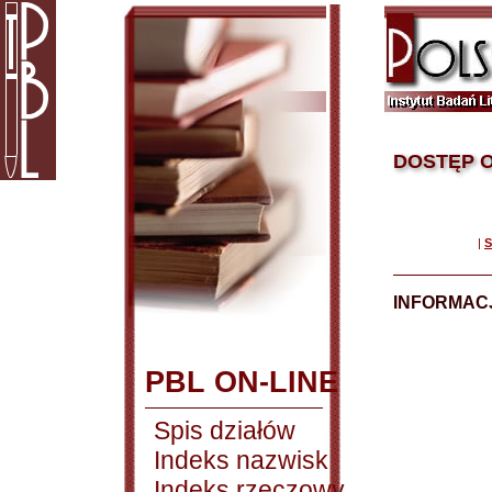
DOSTĘP O
|
S
INFORMACJ
PBL ON-LINE
Spis działów
Indeks nazwisk
Indeks rzeczowy