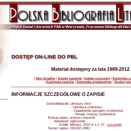
DOSTĘP ON-LINE DO PBL
Materiał dostępny za lata 1989-2012
|
Spis działów
|
Indeks nazwisk
|
Indeks rzeczowy
|
Kartoteka 
|
Kartoteka teatrów
|
Kartoteka wydawnictw
|
Szukaj tyt
INFORMACJE SZCZEGÓŁOWE O ZAPISIE
Dział bibliografii:
Literatury obce
- Literatura żydowska
- Zagadnienia specjalne (żydowska)
- Tematy, motywy (żydowska)
Rodzaj zapisu:
artykuł o imprezie
Adnotacje:
ogłoszenie
Źródło:
Midrasz, 2010 nr 1 s. 27 -
szczegóły
Numer zapisu:
1561921 (MK)