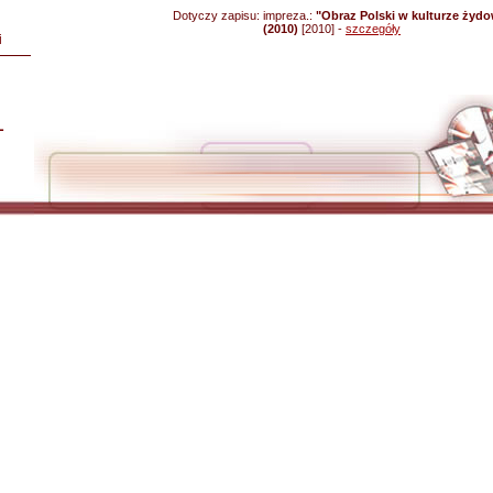
Dotyczy zapisu:
impreza.:
"Obraz Polski w kulturze żydo
(2010)
[2010] -
szczegóły
i
L