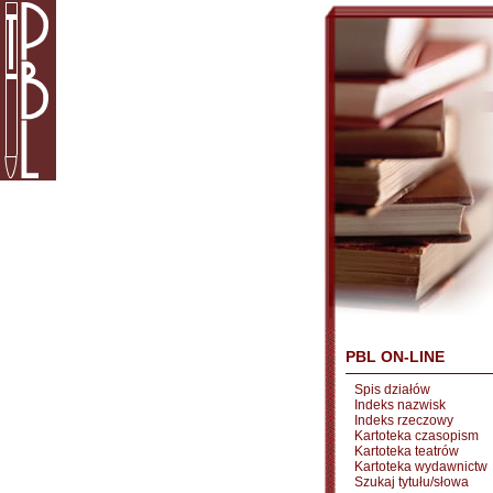
PBL ON-LINE
Spis działów
Indeks nazwisk
Indeks rzeczowy
Kartoteka czasopism
Kartoteka teatrów
Kartoteka wydawnictw
Szukaj tytułu/słowa