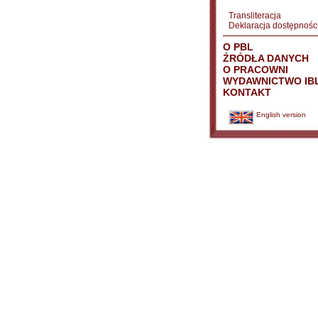
Transliteracja
Deklaracja dostępnośc
O PBL
ŹRÓDŁA DANYCH
O PRACOWNI
WYDAWNICTWO IB
KONTAKT
English version