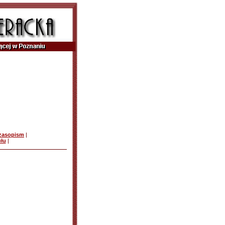
czasopism
|
ułu
|