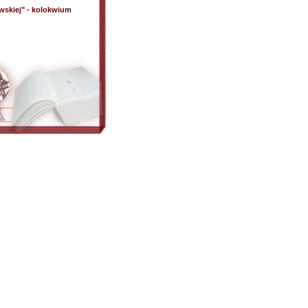
wskiej" - kolokwium