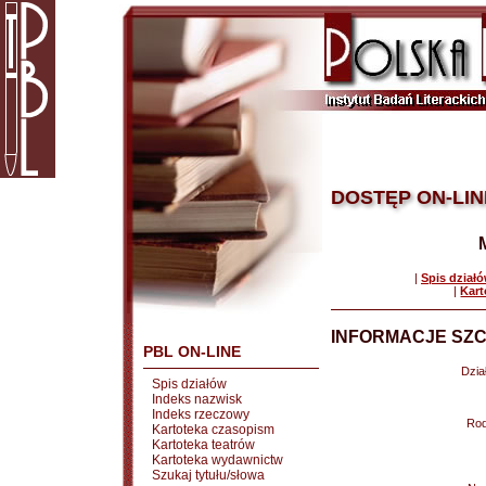
DOSTĘP ON-LIN
|
Spis dział
|
Kart
INFORMACJE SZC
PBL ON-LINE
Dział
Spis działów
Indeks nazwisk
Indeks rzeczowy
Rod
Kartoteka czasopism
Kartoteka teatrów
Kartoteka wydawnictw
Szukaj tytułu/słowa