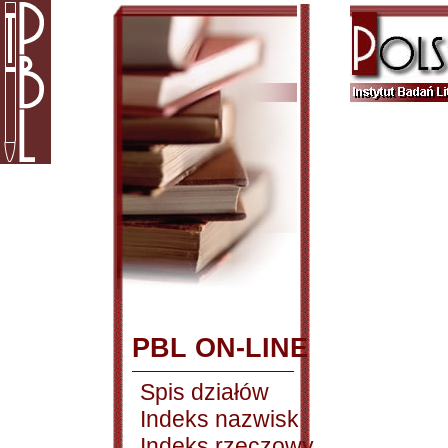
PBL ON-LINE
Spis działów
Indeks nazwisk
Indeks rzeczowy