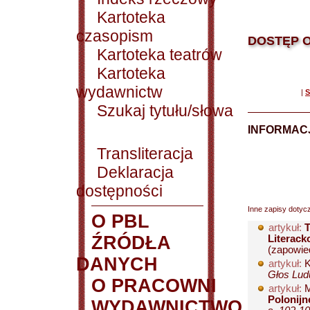
Kartoteka
czasopism
DOSTĘP O
Kartoteka teatrów
Kartoteka
wydawnictw
|
S
Szukaj tytułu/słowa
INFORMACJ
Transliteracja
Deklaracja
dostępności
Inne zapisy dotyc
O PBL
artykuł:
T
ŹRÓDŁA
Literack
(zapowied
DANYCH
artykuł:
K
Głos Ludu
O PRACOWNI
artykuł:
M
Polonijn
WYDAWNICTWO