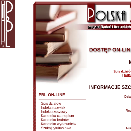
DOSTĘP ON-LIN
|
Spis dział
|
Kart
INFORMACJE SZC
PBL ON-LINE
Dział
Spis działów
Indeks nazwisk
Rod
Indeks rzeczowy
Kartoteka czasopism
Kartoteka teatrów
Kartoteka wydawnictw
Szukaj tytułu/słowa
Nu