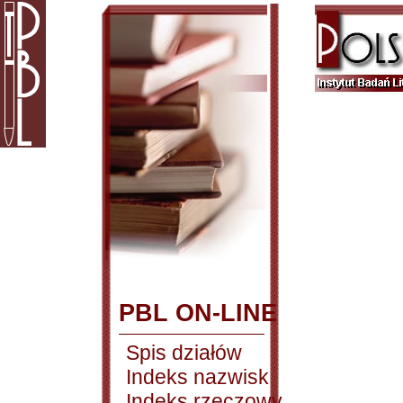
PBL ON-LINE
Spis działów
Indeks nazwisk
Indeks rzeczowy