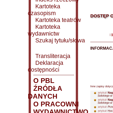
Kartoteka
czasopism
DOSTĘP O
Kartoteka teatrów
Kartoteka
wydawnictw
|
S
Szukaj tytułu/słowa
INFORMACJ
Transliteracja
Deklaracja
dostępności
O PBL
ŹRÓDŁA
Inne zapisy dotyc
artykuł:
Nag
DANYCH
Solskiego w 
artykuł:
Nag
O PRACOWNI
Solskiego w 
artykuł:
Prze
WYDAWNICTWO
artykuł:
Hocz