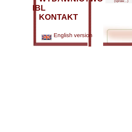
(spraw....)
IBL
KONTAKT
English version