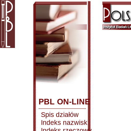
PBL ON-LINE
Spis działów
Indeks nazwisk
Indeks rzeczowy