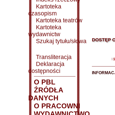
Kartoteka
czasopism
Kartoteka teatrów
Kartoteka
wydawnictw
DOSTĘP O
Szukaj tytułu/słowa
Transliteracja
|
S
Deklaracja
dostępności
INFORMACJ
O PBL
ŹRÓDŁA
DANYCH
O PRACOWNI
WYDAWNICTWO