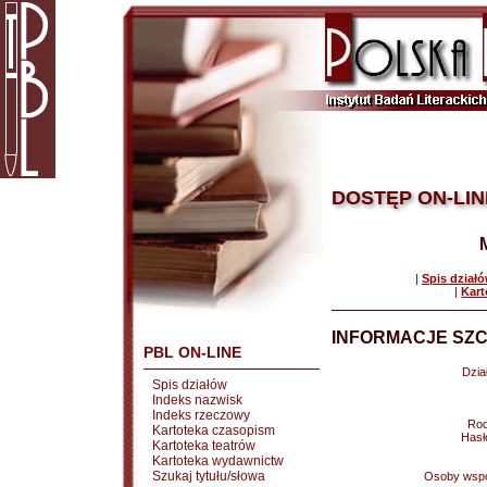
DOSTĘP ON-LIN
|
Spis dział
|
Kart
INFORMACJE SZC
PBL ON-LINE
Dział
Spis działów
Indeks nazwisk
Indeks rzeczowy
Rod
Kartoteka czasopism
Hasł
Kartoteka teatrów
Kartoteka wydawnictw
Szukaj tytułu/słowa
Osoby wspó