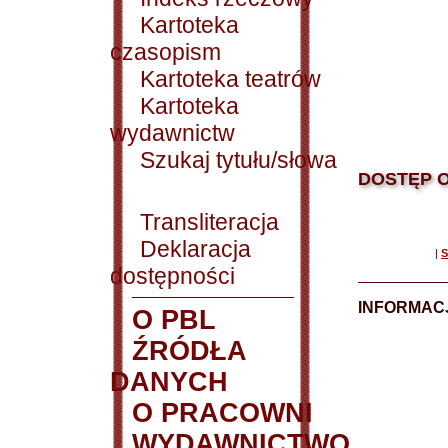
Kartoteka
czasopism
Kartoteka teatrów
Kartoteka
wydawnictw
Szukaj tytułu/słowa
DOSTĘP O
Transliteracja
Deklaracja
|
S
dostępności
INFORMACJ
O PBL
ŹRÓDŁA
DANYCH
O PRACOWNI
WYDAWNICTWO