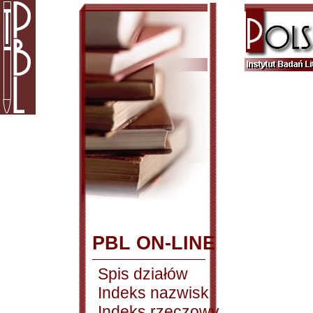
PBL ON-LINE
Spis działów
Indeks nazwisk
Indeks rzeczowy