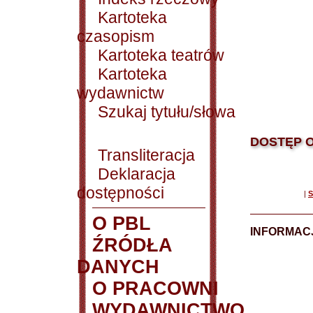
Kartoteka
czasopism
Kartoteka teatrów
Kartoteka
wydawnictw
Szukaj tytułu/słowa
DOSTĘP O
Transliteracja
Deklaracja
dostępności
|
S
O PBL
INFORMACJ
ŹRÓDŁA
DANYCH
O PRACOWNI
WYDAWNICTWO