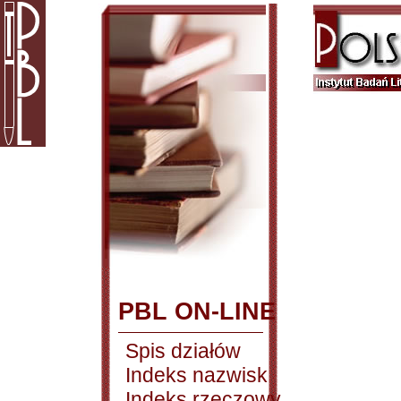
PBL ON-LINE
Spis działów
Indeks nazwisk
Indeks rzeczowy